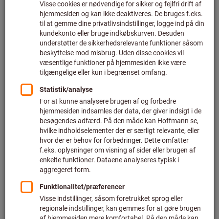
Lærer
Moment
Stødning/radialnitning
Borestangsstabilisering
Båndsave
InsertScout