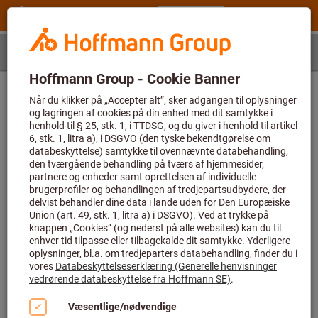
Trin 1
Proces
Valg af proces
Boring
Gevindskæring
Fræsning
Drejning