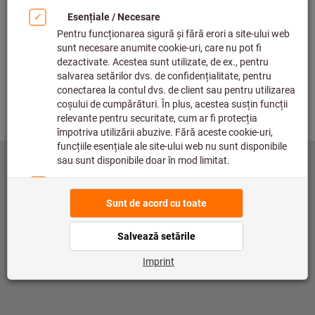
Verificare
Înapoi
©
copyright by Hoffmann SE
toolscout@hoffmann-group.com
Caseta tehnică
Protecția datelor
Condiţii de utilizare