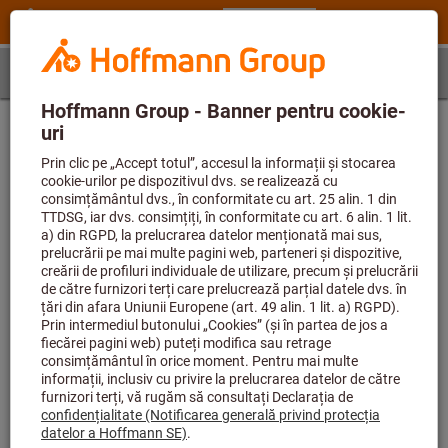
Pasul 1
Articol
Definirea articolului
Introduceţi mai întâi codul articolului, apoi selectaţi o
referinţă
Număr articol (6 caractere)
Valoarea pentru parametru lipsește sau este goală.
referinţă
-
Valoarea pentru parametru lipsește sau este goală.