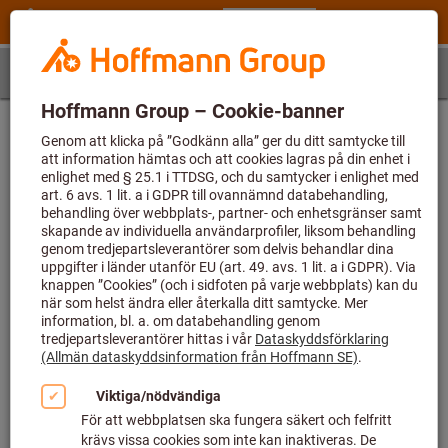
Steg 1
Artikel
Artikelbestämning
Ange först artikelnumret och välj sedan en storlek
Artikelnummer (6 tecken)
Storlek
Välj...
Värdet för parametern saknas eller är tomt.
Kontrollera