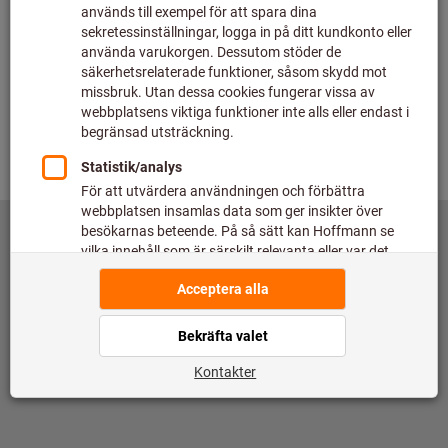
Tillbaka
©
copyright by Hoffmann SE
toolscout@hoffmann-group.com
Imprint
Dataskydd
Användningsvillkor