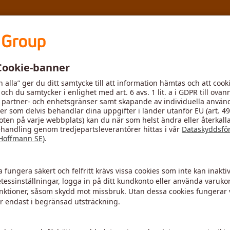
MyToolScout
Ny
 2
Verktygshållare
Steg 3
Material
ändskär för en verktygshållare, vilka är lämpliga för bearbetning
Storlek
-
Värdet för parametern saknas eller är