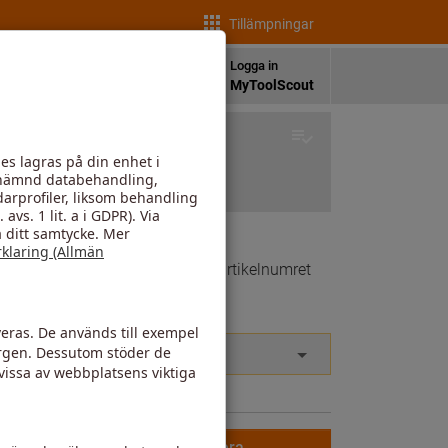
Tillämpningar
sv
Logga in
heter
Språk
MyToolScout
Steg 4
Resultat
en av ditt material. Ange först artikelnumret
 tomt.
Kontrollera