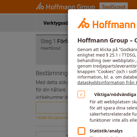
Verktygssökning
Tillämpningsdata
Steg 1
Förfarande
Steg
InsertScout
Bestämning av verktygshållare
Med detta sökalternativ kan du hitta passande v
för din hållare.
Artikelnummer (6 tecken)
Värdet för parametern saknas eller är tomt.
Tillbaka