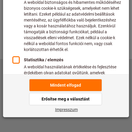
©
copyright by Hoffmann SE
toolscout@hoffmann-group.com
Impresszum
Adatvédelem
Felhasználási feltételek