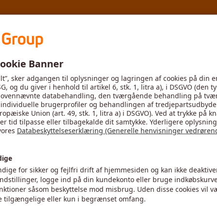
MyToolScout
Ny
2
Materiale
Trin 3
Detaljer
eligt byggestål < 500 N/mm²
 † / S235JR †
 hyppigt anvendte materiale. Du kan ændre det ved
at klikke på denne knap.