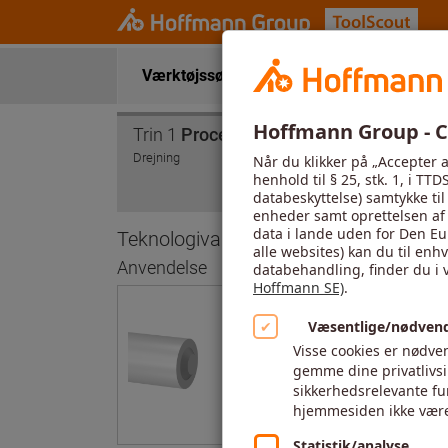
Værktøjssøgning
Anvendelsesdata
Trin 1
Proces
Trin 
Drejning
Almind
1.0037
Vi har valgt dette
Teknologivalg
Anvendelse