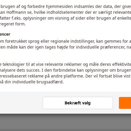
g
Indv. længdedrejning
Indstik/afstik