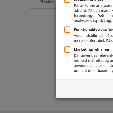
Plandrejning
Udv. længdedrejnin