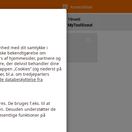
Anvendelser
da
Tilmeld
heder
Sprog
MyToolScout
Trin 4
Resultat