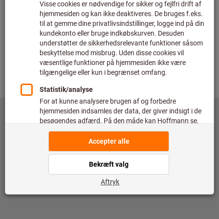
©
copyright by Hoffmann SE
toolscout@hoffmann-group.com
Kolofon
Databeskyttelse
Brugerbetingelser