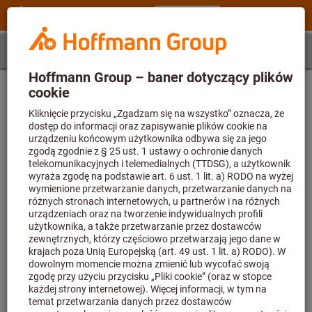
Etap 1
Artykuł
Określenie artykułu
Najpierw wpisz numer artykułu, a następnie wybierz
rozmiar
Numer artykułu (6-cyfrowy)
Niemożliwe znalezienie artykułu o numerze U11 83600 lub obliczenie
parametrów zastosowania. Wartość parametru przekracza dozwoloną
długość maksymalną 6.
Rozmiar
-
Brak wartości parametru lub wartość jest pusta.