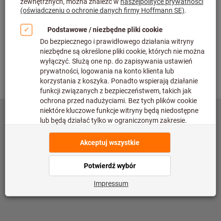
Sprawdź
Powrót
©
copyright by Hoffmann SE
toolscout@hoffmann-group.com
Impressum
Polityka prywatności
Warunki użytkowania