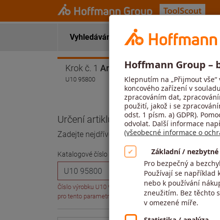
Vyhledávání nástroje
Aplikační data
Krok č. 1
Artikl
U10 95800
Určení artiklu
Zadejte nejdříve číslo zboží a poté zvolte veliko
Katalogové číslo (6místné)
Číslo výrobku U10 95800 nebylo nalezeno, popř. výpočet ap
pro tento parametr překračuje maximální povolenou délku 