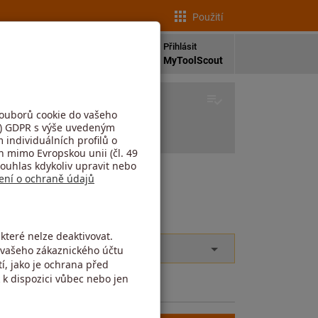
Použití
cs
Přihlásit
vinky
Jazyk
MyToolScout
o je prázdná.