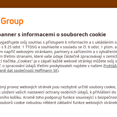
MyToolScout
No
Krok č. 2
Výsledek
st
Velikost
-
likačních dat není možný. Hodnota
Hodnota pro tento parametr chybí neb
6.