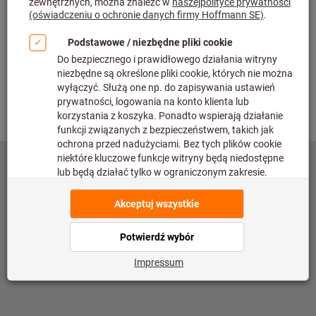
Sprawdź
Powrót
©
copyright by Hoffmann SE
toolscout@hoffmann-group.com
Impressum
Polityka prywatności
Warunki użytkowania