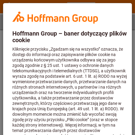
Etap 1
Artykuł
Określenie artykułu
Najpierw wpisz numer artykułu, a następnie wybierz
rozmiar
Numer artykułu (6-cyfrowy)
Niemożliwe znalezienie artykułu o numerze U10 23300 lub obliczenie
parametrów zastosowania. Wartość parametru przekracza dozwoloną
długość maksymalną 6.
Rozmiar
-
Brak wartości parametru lub wartość jest pusta.