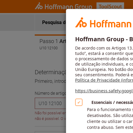
Pesquisa de ferramentas
Dados da 
Passo 1
Artigo
U10 12100
Determinação do artigo
Primeiro, introduza o número de artigo e, em 
Número de artigo (6 dígitos)
Não foi possível encontrar o número de artigo U10 12100 o
não é possível. O valor para o parâmetro excede o compr