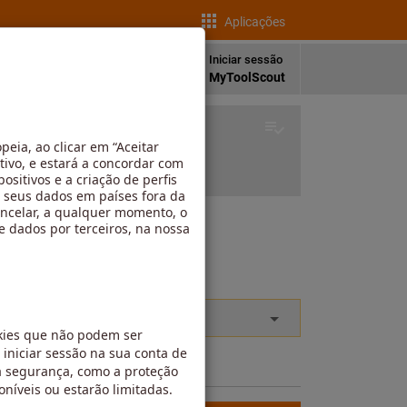
Aplicações
pt
Iniciar sessão
ades
Idioma
MyToolScout
a ou vazio.