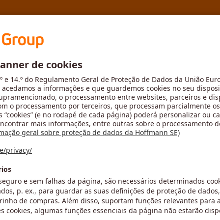
aplicação
MyToolScout
Novid
Passo 2
Resultado
seguida, selecione um tamanho
Tamanho
-
u o cálculo dos dados da aplicação
O valor para o parâmetro está em falt
imento máximo permitido de 6.