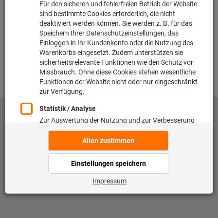
Überprüfen
Zurück
©
copyright by Hoffmann SE
toolscout@hoffmann-group.com
Impressum
Datenschutz
Nutzungsbedingungen