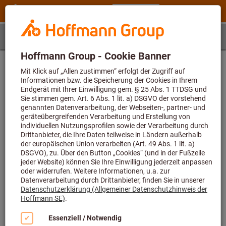
Schritt 1
Artikel
Artikelbestimmung
Geben Sie zunächst die Artikelnummer ein und wählen
dann eine Größe
Artikelnummer (6-stellig)
Artikelnummer N00 70970 konnte nicht gefunden werden bzw.
Berechnung von Anwendungsdaten nicht möglich. Der Wert für den
Parameter überschreitet die erlaubte Maximallänge von 6.
Größe
-
Der Wert für den Parameter fehlt oder ist leer.