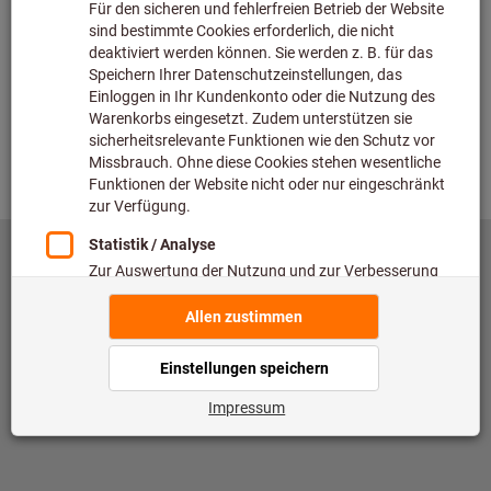
Überprüfen
Zurück
©
copyright by Hoffmann SE
toolscout@hoffmann-group.com
Impressum
Datenschutz
Nutzungsbedingungen