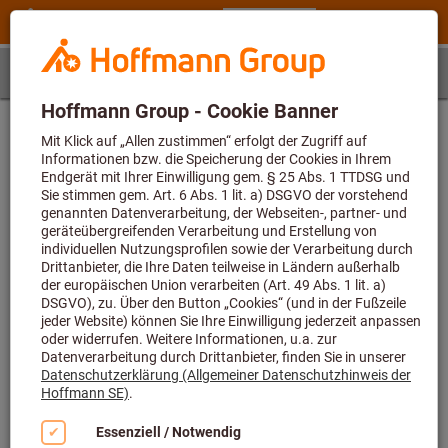
Schritt 1
Artikel
Artikelbestimmung
Geben Sie zunächst die Artikelnummer ein und wählen
dann eine Größe
Artikelnummer (6-stellig)
Artikelnummer N00 70380 konnte nicht gefunden werden bzw.
Berechnung von Anwendungsdaten nicht möglich. Der Wert für den
Parameter überschreitet die erlaubte Maximallänge von 6.
Größe
-
Der Wert für den Parameter fehlt oder ist leer.