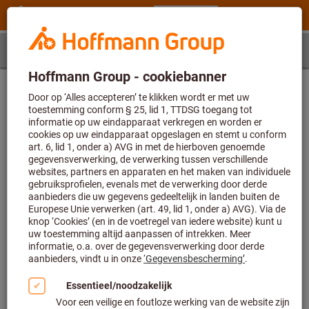
Stap 1
Artikel
Artikelbepaling
Voer eerst het artikelnummer in en kies daarna een grootte
Artikelnummer (6-cijferig)
Artikelnummer N00 52010 kon niet worden gevonden resp. berekening van
toepassingsgegevens niet mogelijk. De waarde voor de parameter
overschrijdt de toegestane maximale lengte van 6.
Grootte
-
De waarde voor de parameter ontbreekt of is leeg.