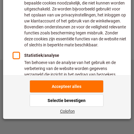
Controleren
Terug
©
copyright by Hoffmann SE
toolscout@hoffmann-group.com
Impressum
Gegevensbescherming
Gebruiksvoorwaarden