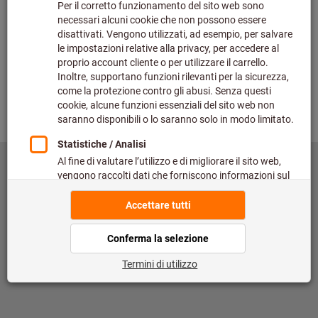
Controlla
Indietro
©
copyright by Hoffmann SE
toolscout@hoffmann-group.com
Colophon
Protezione dei dati
Condizioni di utilizzo