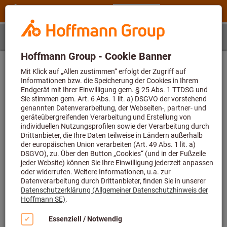
Schritt 1
Artikel
Artikelbestimmung
Geben Sie zunächst die Artikelnummer ein und wählen
dann eine Größe
Artikelnummer (6-stellig)
Artikelnummer L23950 622 konnte nicht gefunden werden bzw.
Berechnung von Anwendungsdaten nicht möglich. Der Wert für den
Parameter überschreitet die erlaubte Maximallänge von 6.
Größe
-
Der Wert für den Parameter fehlt oder ist leer.