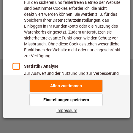
Überprüfen
Zurück
©
copyright by Hoffmann SE
toolscout@hoffmann-group.com
Impressum
Datenschutz
Nutzungsbedingungen