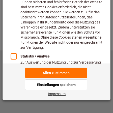
Überprüfen
Zurück
©
copyright by Hoffmann SE
toolscout@hoffmann-group.com
Impressum
Datenschutz
Nutzungsbedingungen