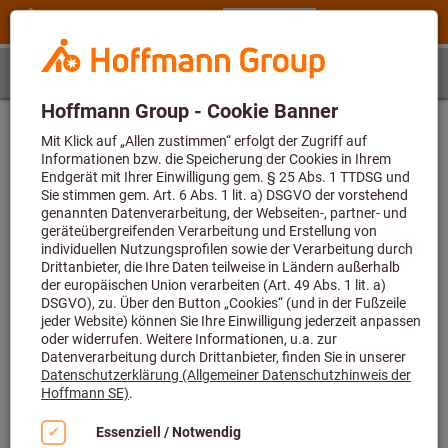
Schritt 1
Artikel
Artikelbestimmung
Geben Sie zunächst die Artikelnummer ein und wählen
dann eine Größe
Artikelnummer (6-stellig)
Artikelnummer L23950 1841 konnte nicht gefunden werden bzw.
Berechnung von Anwendungsdaten nicht möglich. Der Wert für den
Parameter überschreitet die erlaubte Maximallänge von 6.
Größe
-
Der Wert für den Parameter fehlt oder ist leer.