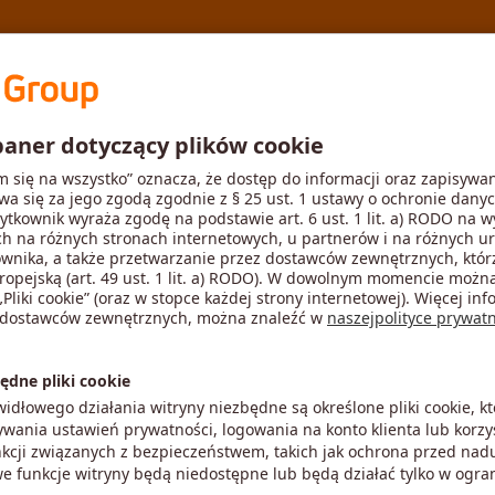
zastosowania
MyToolScout
Aktual
Etap 2
Wynik
bierz rozmiar
Rozmiar
-
bliczenie parametrów zastosowania.
Brak wartości parametru lub wartość 
malną 6.