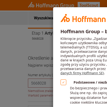
Wyszukiwanie narzędzi
Parametry 
Etap 1
Artykuł
5668028
Określenie artykułu
Najpierw wpisz numer artykułu, a następnie wy
Numer artykułu (6-cyfrowy)
Niemożliwe znalezienie artykułu o numerze 5668028 lub o
Wartość parametru przekracza dozwoloną długość maksy