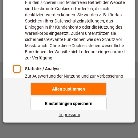
Überprüfen
Zurück
©
copyright by Hoffmann SE
toolscout@hoffmann-group.com
Impressum
Datenschutz
Nutzungsbedingungen