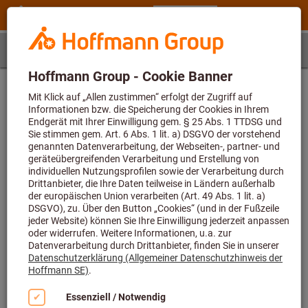
Schritt 1
Artikel
Artikelbestimmung
Geben Sie zunächst die Artikelnummer ein und wählen
dann eine Größe
Artikelnummer (6-stellig)
Artikelnummer 3311847 konnte nicht gefunden werden bzw. Berechnung
von Anwendungsdaten nicht möglich. Der Wert für den Parameter
überschreitet die erlaubte Maximallänge von 6.
Größe
-
Der Wert für den Parameter fehlt oder ist leer.